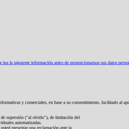
ea la siguiente información antes de proporcionarnos sus datos perso
nformativas y comerciales, en base a su consentimiento, facilitado al ap
de supresión ("al olvido"), de limitación del
ividuales automatizadas.
 usted presentar una reclamación ante la