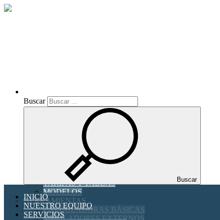
Inicio
Toggle navigation
Buscar
Buscar
INICIO
NUESTRO EQUIPO
SERVICIOS
Asesoría Fiscal y Contable
Asesoría Laboral
ACTUALIDAD
NOTICIAS DE ACTUALIDAD
GUIAS PRACTICAS
Buscar
TARIFAS Y TABLAS
MODELOS
INICIO
HERRAMIENTAS
NUESTRO EQUIPO
CALCULADORAS BÁSICAS
SERVICIOS
SIMULADORES EXTERNOS