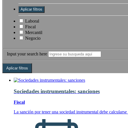
Laboral
Fiscal
Mercantil
Negocio
Input your search here
Sociedades instrumentales: sanciones
Fiscal
La sanción por tener una sociedad instrumental debe calcularse s