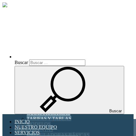
Inicio
Toggle navigation
Buscar
Buscar
INICIO
NUESTRO EQUIPO
SERVICIOS
Asesoría Fiscal y Contable
Asesoría Laboral
ACTUALIDAD
NOTICIAS DE ACTUALIDAD
Buscar
GUIAS PRACTICAS
TARIFAS Y TABLAS
INICIO
MODELOS
NUESTRO EQUIPO
HERRAMIENTAS
SERVICIOS
CALCULADORAS BÁSICAS