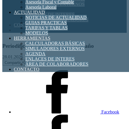
Asesoría Fiscal y Contable
SIMULADORES EXTERNOS
Asesoría Laboral
AGENDA
ACTUALIDAD
ENLACES DE INTERES
NOTICIAS DE ACTUALIDAD
ÁREA DE COLABORADORES
GUIAS PRACTICAS
CONTACTO
TARIFAS Y TABLAS
MODELOS
HERRAMIENTAS
CALCULADORAS BÁSICAS
Periodificación de gastos a final de año
SIMULADORES EXTERNOS
AGENDA
28.01.2026
ENLACES DE INTERES
Compartir
ÁREA DE COLABORADORES
CONTACTO
Facebook